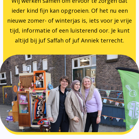
Wij werken samen om ervoor te zorgen dat
ieder kind fijn kan opgroeien. Of het nu een
nieuwe zomer- of winterjas is, iets voor je vrije
tijd, informatie of een luisterend oor. Je kunt
altijd bij juf Saffah of juf Anniek terrecht.