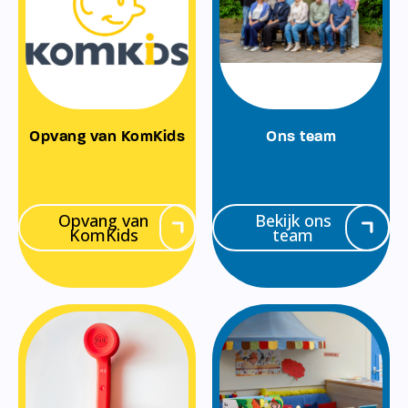
Opvang van KomKids
Ons team
Opvang van
Bekijk ons
KomKids
team