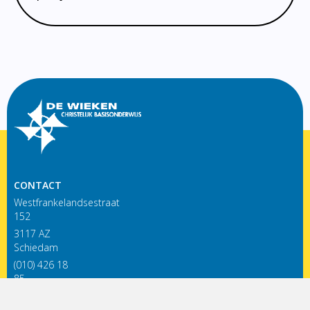
CONTACT
Westfrankelandsestraat
152
3117 AZ
Schiedam
(010) 426 18
85
infodewieken@siko.nl