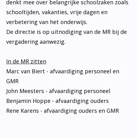
Geschiedenis van de school
Vakantieregeling
denkt mee over belangrijke schoolzaken zoals
schooltijden, vakanties, vrije dagen en
Te weinig geld?
Klachtenregeling
verbetering van het onderwijs.
Ons team
De directie is op uitnodiging van de MR bij de
Privacy
vergadering aanwezig.
In de MR zitten
Marc van Biert - afvaardiging personeel en
GMR
John Meesters - afvaardiging personeel
Benjamin Hoppe - afvaardiging ouders
Rene Karens - afvaardiging ouders en GMR