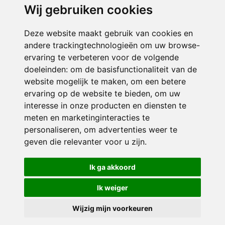
Wij gebruiken cookies
ONDERDEEL VAN
Deze website maakt gebruik van cookies en
andere trackingtechnologieën om uw browse-
ervaring te verbeteren voor de volgende
doeleinden:
om de basisfunctionaliteit van de
website mogelijk te maken
,
om een betere
ervaring op de website te bieden
,
om uw
interesse in onze producten en diensten te
© 2026 CBS De Wieken | Alle rechten voorbehouden
meten en marketinginteracties te
personaliseren
,
om advertenties weer te
Privacy policy
|
Disclaimer
|
Klachtenregeling
|
RSIN en Anbi
|
Cookie
geven die relevanter voor u zijn
voorkeuren
.
Crealisatie
The MindOffice
Ik ga akkoord
Ik weiger
Wijzig mijn voorkeuren