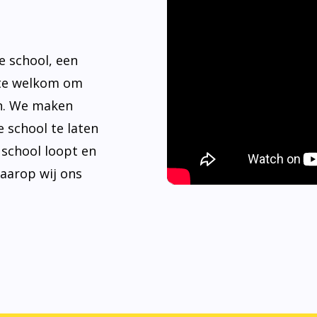
e school, een
rte welkom om
n. We maken
 school te laten
e school loopt en
waarop wij ons