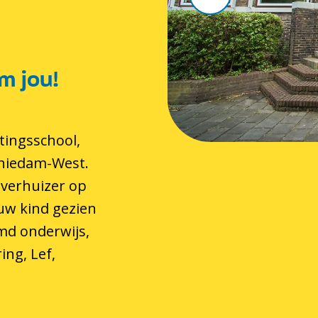
m jou!
tingsschool,
chiedam-West.
 verhuizer op
 uw kind gezien
md onderwijs,
ing, Lef,