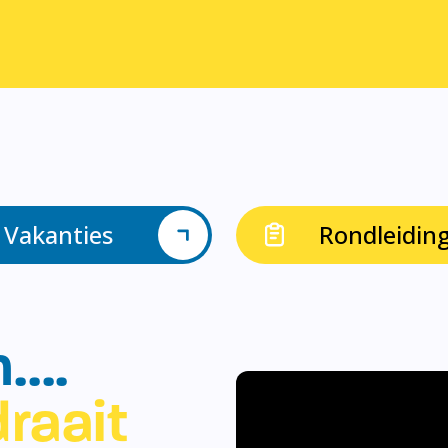
Vakanties
Rondleidin
n….
raait