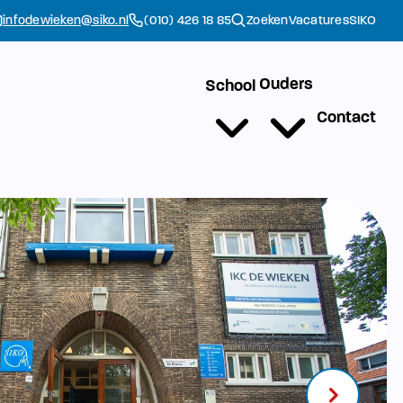
infodewieken@siko.nl
(010) 426 18 85
Zoeken
Vacatures
SIKO
Ouders
School
Contact