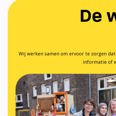
De w
Wij werken samen om ervoor te zorgen dat ied
informatie of e