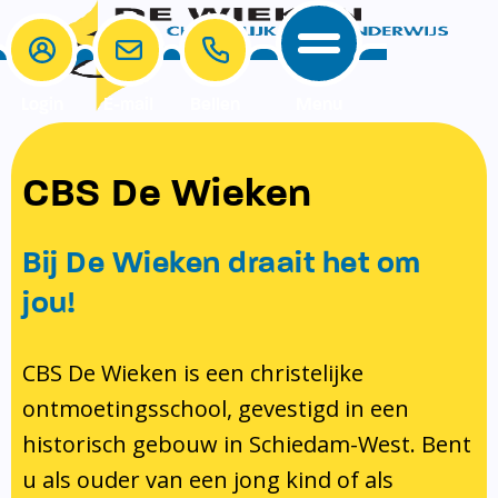
Login
E-mail
Bellen
Menu
School
Ouders
CBS De Wieken
School
Ouders
Ons onderwijs
Samenwerken
Bij De Wieken draait het om
Contact
Onze visie rondom christelijke
MR & GMR
jou!
identiteit
Aanmelden nieuwe leerling
Pedagogisch klimaat en veiligheid
Verlof aanvragen
CBS De Wieken is een christelijke
ontmoetingsschool, gevestigd in een
Bibliotheek
Bibliotheek op school
historisch gebouw in Schiedam-West. Bent
Ondersteuning
Te weinig geld?
u als ouder van een jong kind of als