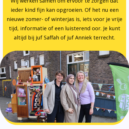
Wij werken samen om ervoor te zorgen dat
ieder kind fijn kan opgroeien. Of het nu een
nieuwe zomer- of winterjas is, iets voor je vrije
tijd, informatie of een luisterend oor. Je kunt
altijd bij juf Saffah of juf Anniek terrecht.