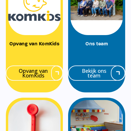
Opvang van KomKids
Ons team
Opvang van
Bekijk ons
KomKids
team