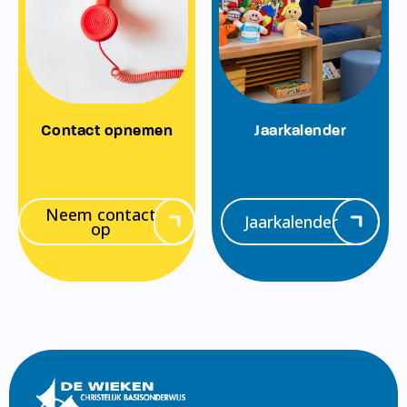
Contact opnemen
Jaarkalender
Neem contact
Jaarkalender
op