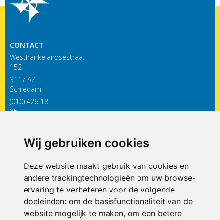
CONTACT
Westfrankelandsestraat
152
3117 AZ
Schiedam
(010) 426 18
85
infodewieken@siko.nl
Wij gebruiken cookies
ONDERDEEL VAN
Deze website maakt gebruik van cookies en
andere trackingtechnologieën om uw browse-
ervaring te verbeteren voor de volgende
doeleinden:
om de basisfunctionaliteit van de
website mogelijk te maken
,
om een betere