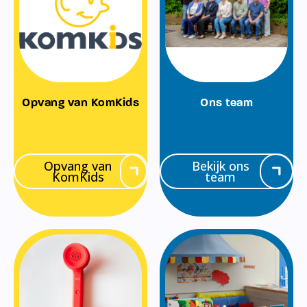
Opvang van KomKids
Ons team
Opvang van
Bekijk ons
KomKids
team