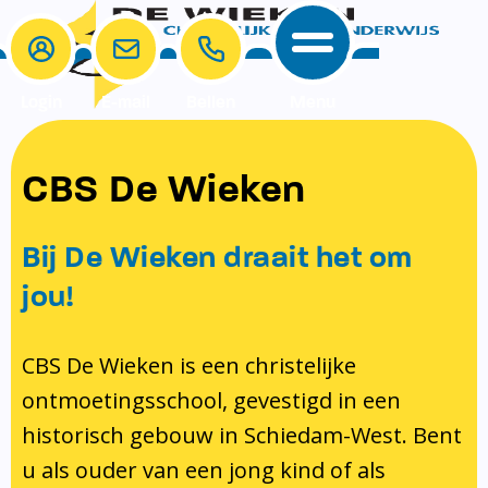
Login
E-mail
Bellen
Menu
School
Ouders
CBS De Wieken
School
Ouders
Ons onderwijs
Samenwerken
Bij De Wieken draait het om
Contact
Onze visie rondom christelijke
MR & GMR
jou!
identiteit
Aanmelden nieuwe leerling
Pedagogisch klimaat en veiligheid
Verlof aanvragen
CBS De Wieken is een christelijke
ontmoetingsschool, gevestigd in een
Bibliotheek
Bibliotheek op school
historisch gebouw in Schiedam-West. Bent
Ondersteuning
Te weinig geld?
u als ouder van een jong kind of als