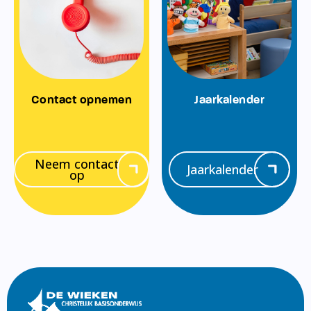
Contact opnemen
Jaarkalender
Neem contact
Jaarkalender
op