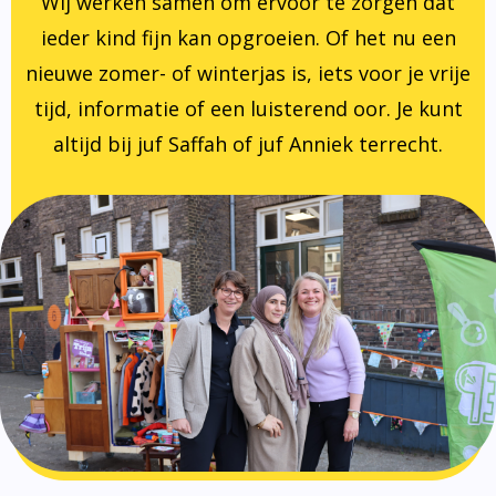
Wij werken samen om ervoor te zorgen dat
ieder kind fijn kan opgroeien. Of het nu een
nieuwe zomer- of winterjas is, iets voor je vrije
tijd, informatie of een luisterend oor. Je kunt
altijd bij juf Saffah of juf Anniek terrecht.