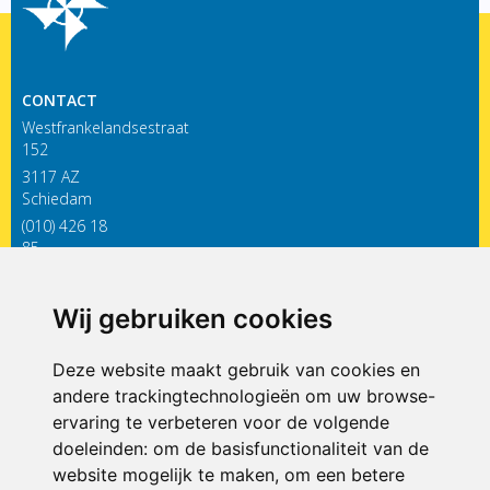
CONTACT
Westfrankelandsestraat
152
3117 AZ
Schiedam
(010) 426 18
85
infodewieken@siko.nl
Wij gebruiken cookies
ONDERDEEL VAN
Deze website maakt gebruik van cookies en
andere trackingtechnologieën om uw browse-
ervaring te verbeteren voor de volgende
doeleinden:
om de basisfunctionaliteit van de
website mogelijk te maken
,
om een betere