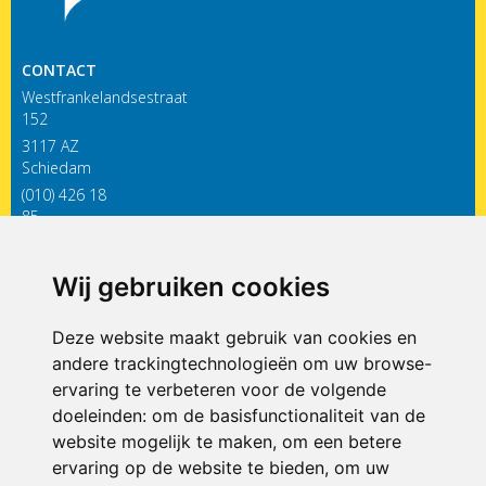
CONTACT
Westfrankelandsestraat
152
3117 AZ
Schiedam
(010) 426 18
85
infodewieken@siko.nl
Wij gebruiken cookies
ONDERDEEL VAN
Deze website maakt gebruik van cookies en
andere trackingtechnologieën om uw browse-
ervaring te verbeteren voor de volgende
doeleinden:
om de basisfunctionaliteit van de
website mogelijk te maken
,
om een betere
ervaring op de website te bieden
,
om uw