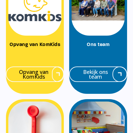
Opvang van KomKids
Ons team
Opvang van
Bekijk ons
KomKids
team