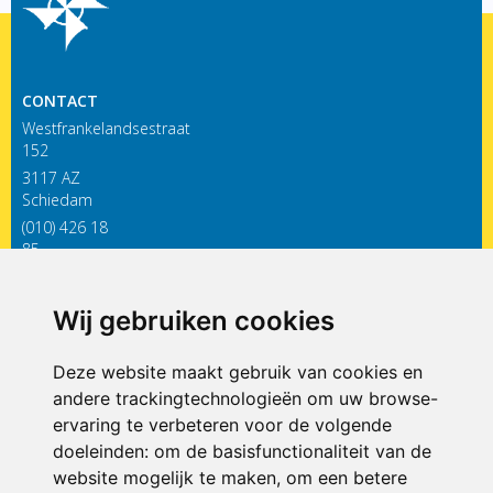
CONTACT
Westfrankelandsestraat
152
3117 AZ
Schiedam
(010) 426 18
85
infodewieken@siko.nl
Wij gebruiken cookies
ONDERDEEL VAN
Deze website maakt gebruik van cookies en
andere trackingtechnologieën om uw browse-
ervaring te verbeteren voor de volgende
doeleinden:
om de basisfunctionaliteit van de
website mogelijk te maken
,
om een betere