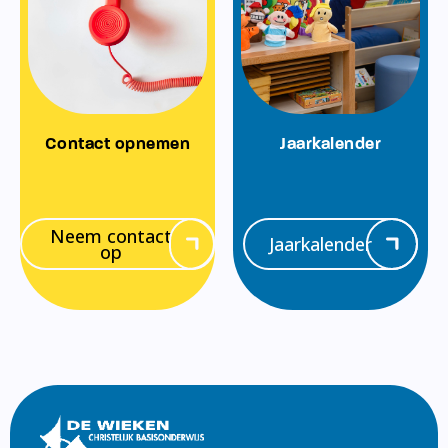
Contact opnemen
Jaarkalender
Neem contact
Jaarkalender
op