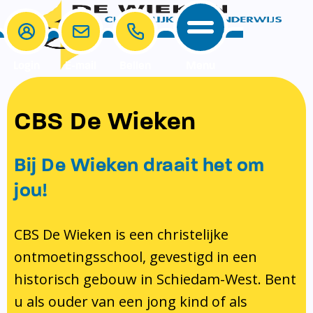
Login
E-mail
Bellen
Menu
School
Ouders
CBS De Wieken
School
Ouders
Ons onderwijs
Samenwerken
Bij De Wieken draait het om
Contact
Onze visie rondom christelijke
MR & GMR
jou!
identiteit
Aanmelden nieuwe leerling
Pedagogisch klimaat en veiligheid
Verlof aanvragen
CBS De Wieken is een christelijke
ontmoetingsschool, gevestigd in een
Bibliotheek
Bibliotheek op school
historisch gebouw in Schiedam-West. Bent
Ondersteuning
Te weinig geld?
u als ouder van een jong kind of als