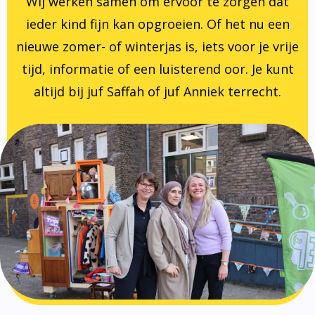
Wij werken samen om ervoor te zorgen dat
ieder kind fijn kan opgroeien. Of het nu een
nieuwe zomer- of winterjas is, iets voor je vrije
tijd, informatie of een luisterend oor. Je kunt
altijd bij juf Saffah of juf Anniek terrecht.