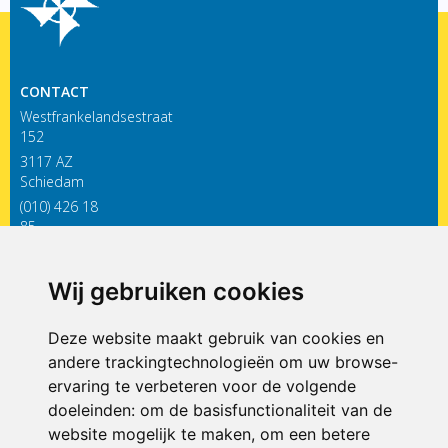
CONTACT
Westfrankelandsestraat
152
3117 AZ
Schiedam
(010) 426 18
85
infodewieken@siko.nl
Wij gebruiken cookies
ONDERDEEL VAN
Deze website maakt gebruik van cookies en
andere trackingtechnologieën om uw browse-
ervaring te verbeteren voor de volgende
doeleinden:
om de basisfunctionaliteit van de
website mogelijk te maken
,
om een betere