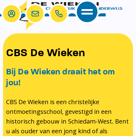
Login
E-mail
Bellen
Menu
School
Ouders
CBS De Wieken
School
Ouders
Ons onderwijs
Samenwerken
Bij De Wieken draait het om
Contact
Onze visie rondom christelijke
MR & GMR
jou!
identiteit
Aanmelden nieuwe leerling
Pedagogisch klimaat en veiligheid
Verlof aanvragen
CBS De Wieken is een christelijke
ontmoetingsschool, gevestigd in een
Bibliotheek
Bibliotheek op school
historisch gebouw in Schiedam-West. Bent
Ondersteuning
Te weinig geld?
u als ouder van een jong kind of als