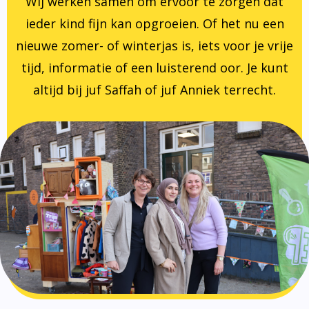
Wij werken samen om ervoor te zorgen dat
ieder kind fijn kan opgroeien. Of het nu een
nieuwe zomer- of winterjas is, iets voor je vrije
tijd, informatie of een luisterend oor. Je kunt
altijd bij juf Saffah of juf Anniek terrecht.