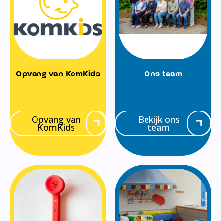
Opvang van KomKids
Ons team
Opvang van
Bekijk ons
KomKids
team