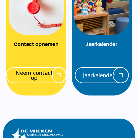
Contact opnemen
Jaarkalender
Neem contact
Jaarkalender
op