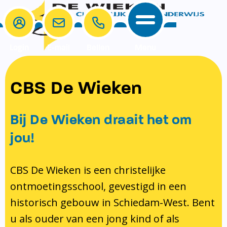
Login
E-mail
Bellen
Menu
School
Ouders
CBS De Wieken
School
Ouders
Ons onderwijs
Samenwerken
Bij De Wieken draait het om
Contact
Onze visie rondom christelijke
MR & GMR
jou!
identiteit
Aanmelden nieuwe leerling
Pedagogisch klimaat en veiligheid
Verlof aanvragen
CBS De Wieken is een christelijke
ontmoetingsschool, gevestigd in een
Bibliotheek
Bibliotheek op school
historisch gebouw in Schiedam-West. Bent
Ondersteuning
Te weinig geld?
u als ouder van een jong kind of als