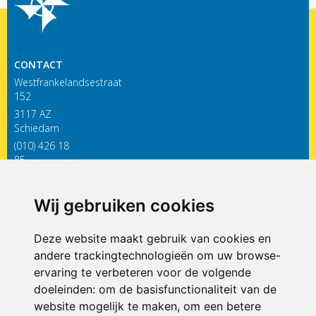
CONTACT
Westfrankelandsestraat
152
3117 AZ
Schiedam
(010) 426 18
85
infodewieken@siko.nl
Wij gebruiken cookies
ONDERDEEL VAN
Deze website maakt gebruik van cookies en
andere trackingtechnologieën om uw browse-
ervaring te verbeteren voor de volgende
doeleinden:
om de basisfunctionaliteit van de
website mogelijk te maken
,
om een betere