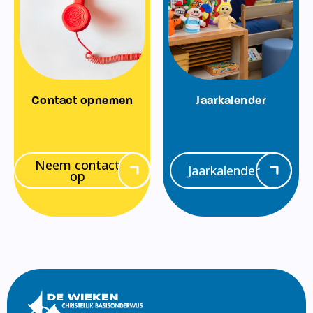
Contact opnemen
Jaarkalender
Neem contact
Jaarkalender
op