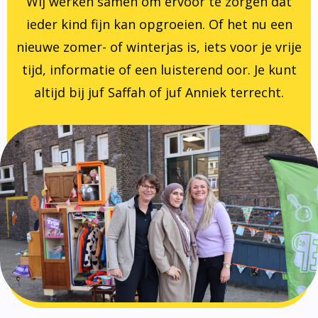
Wij werken samen om ervoor te zorgen dat
ieder kind fijn kan opgroeien. Of het nu een
nieuwe zomer- of winterjas is, iets voor je vrije
tijd, informatie of een luisterend oor. Je kunt
altijd bij juf Saffah of juf Anniek terrecht.