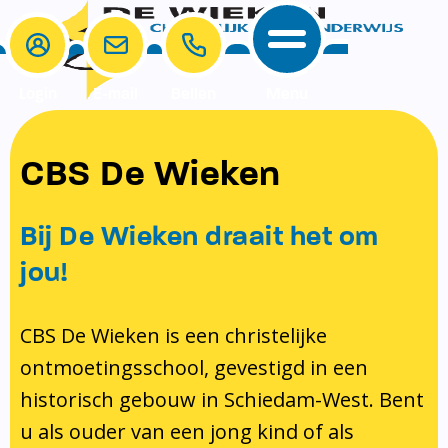
Login
E-mail
Bellen
Menu
School
Ouders
CBS De Wieken
School
Ouders
Ons onderwijs
Samenwerken
Bij De Wieken draait het om
Contact
Onze visie rondom christelijke
MR & GMR
jou!
identiteit
Aanmelden nieuwe leerling
Pedagogisch klimaat en veiligheid
Verlof aanvragen
CBS De Wieken is een christelijke
ontmoetingsschool, gevestigd in een
Bibliotheek
Bibliotheek op school
historisch gebouw in Schiedam-West. Bent
Ondersteuning
Te weinig geld?
u als ouder van een jong kind of als