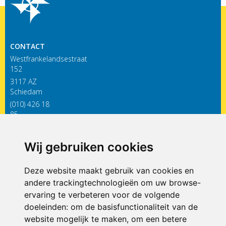
CONTACT
Westfrankelandsestraat
152
3117 AZ
Schiedam
(010) 426 18
85
infodewieken@siko.nl
Wij gebruiken cookies
ONDERDEEL VAN
Deze website maakt gebruik van cookies en
andere trackingtechnologieën om uw browse-
ervaring te verbeteren voor de volgende
doeleinden:
om de basisfunctionaliteit van de
website mogelijk te maken
,
om een betere