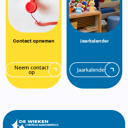
Contact opnemen
Jaarkalender
Neem contact
Jaarkalender
op