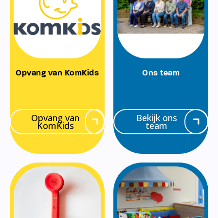
Opvang van KomKids
Ons team
Opvang van
Bekijk ons
KomKids
team