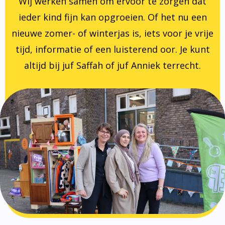
Wij werken samen om ervoor te zorgen dat
ieder kind fijn kan opgroeien. Of het nu een
nieuwe zomer- of winterjas is, iets voor je vrije
tijd, informatie of een luisterend oor. Je kunt
altijd bij juf Saffah of juf Anniek terrecht.