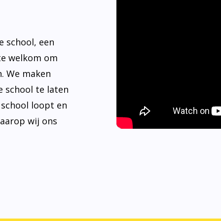
e school, een
rte welkom om
n. We maken
 school te laten
e school loopt en
waarop wij ons