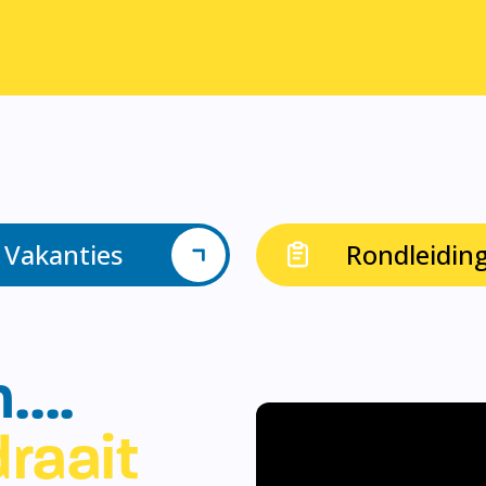
Vakanties
Rondleidin
n….
raait