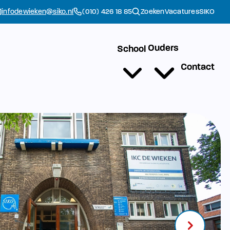
infodewieken@siko.nl
(010) 426 18 85
Zoeken
Vacatures
SIKO
Ouders
School
Contact