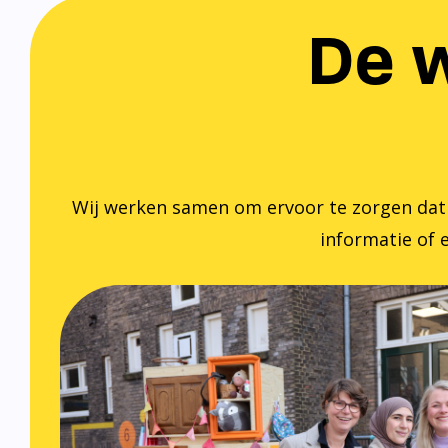
De w
Wij werken samen om ervoor te zorgen dat ied
informatie of e