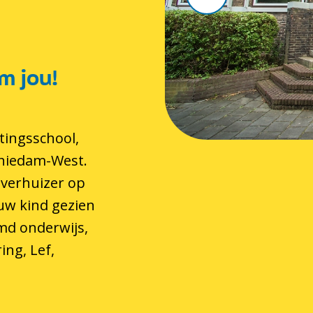
m jou!
tingsschool,
chiedam-West.
 verhuizer op
 uw kind gezien
md onderwijs,
ing, Lef,