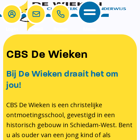
Login
E-mail
Bellen
Menu
School
Ouders
CBS De Wieken
School
Ouders
Ons onderwijs
Samenwerken
Bij De Wieken draait het om
Contact
Onze visie rondom christelijke
MR & GMR
jou!
identiteit
Aanmelden nieuwe leerling
Pedagogisch klimaat en veiligheid
Verlof aanvragen
CBS De Wieken is een christelijke
ontmoetingsschool, gevestigd in een
Bibliotheek
Bibliotheek op school
historisch gebouw in Schiedam-West. Bent
Ondersteuning
Te weinig geld?
u als ouder van een jong kind of als