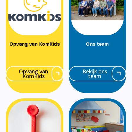
Opvang van KomKids
Ons team
Opvang van
Bekijk ons
KomKids
team