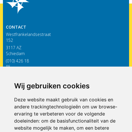
CONTACT
Westfrankelandsestraat
152
3117 AZ
Schiedam
(010) 426 18
85
infodewieken@siko.nl
Wij gebruiken cookies
ONDERDEEL VAN
Deze website maakt gebruik van cookies en
andere trackingtechnologieën om uw browse-
ervaring te verbeteren voor de volgende
doeleinden:
om de basisfunctionaliteit van de
website mogelijk te maken
,
om een betere