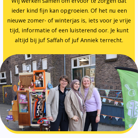
Wij werken samen om ervoor te zorgen dat
ieder kind fijn kan opgroeien. Of het nu een
nieuwe zomer- of winterjas is, iets voor je vrije
tijd, informatie of een luisterend oor. Je kunt
altijd bij juf Saffah of juf Anniek terrecht.