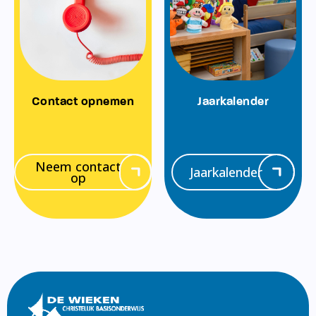
Contact opnemen
Jaarkalender
Neem contact
Jaarkalender
op