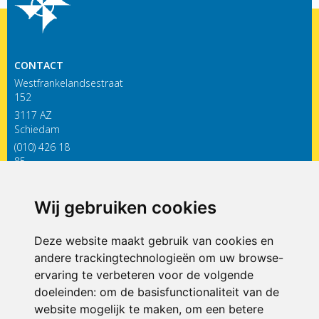
CONTACT
Westfrankelandsestraat
152
3117 AZ
Schiedam
(010) 426 18
85
infodewieken@siko.nl
Wij gebruiken cookies
ONDERDEEL VAN
Deze website maakt gebruik van cookies en
andere trackingtechnologieën om uw browse-
ervaring te verbeteren voor de volgende
doeleinden:
om de basisfunctionaliteit van de
website mogelijk te maken
,
om een betere