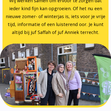
Wij werken samen om ervoor te zorgen dat
ieder kind fijn kan opgroeien. Of het nu een
nieuwe zomer- of winterjas is, iets voor je vrije
tijd, informatie of een luisterend oor. Je kunt
altijd bij juf Saffah of juf Anniek terrecht.