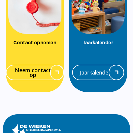
Contact opnemen
Jaarkalender
Neem contact
Jaarkalender
op