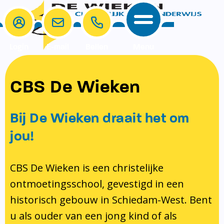
Login
E-mail
Bellen
Menu
School
Ouders
CBS De Wieken
School
Ouders
Ons onderwijs
Samenwerken
Bij De Wieken draait het om
Contact
Onze visie rondom christelijke
MR & GMR
jou!
identiteit
Aanmelden nieuwe leerling
Pedagogisch klimaat en veiligheid
Verlof aanvragen
CBS De Wieken is een christelijke
ontmoetingsschool, gevestigd in een
Bibliotheek
Bibliotheek op school
historisch gebouw in Schiedam-West. Bent
Ondersteuning
Te weinig geld?
u als ouder van een jong kind of als