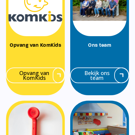
Opvang van KomKids
Ons team
Opvang van
Bekijk ons
KomKids
team