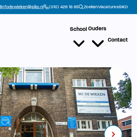
infodewieken@siko.nl
(010) 426 18 85
Zoeken
Vacatures
SIKO
Ouders
School
Contact