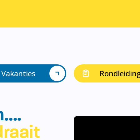
Vakanties
Rondleidin
n….
raait