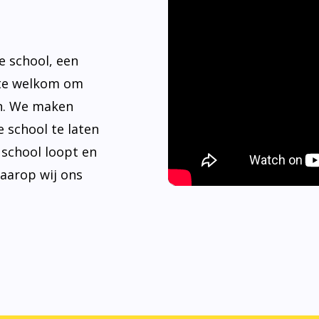
e school, een
rte welkom om
n. We maken
 school te laten
e school loopt en
waarop wij ons