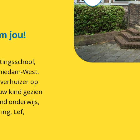
m jou!
tingsschool,
chiedam-West.
 verhuizer op
 uw kind gezien
md onderwijs,
ing, Lef,