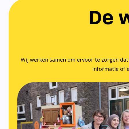
De w
Wij werken samen om ervoor te zorgen dat ied
informatie of e