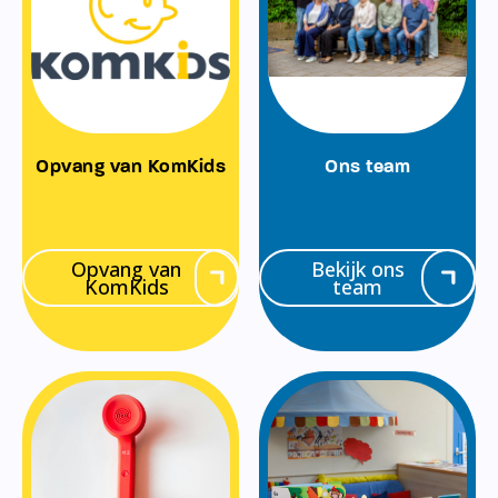
Opvang van KomKids
Ons team
Opvang van
Bekijk ons
KomKids
team