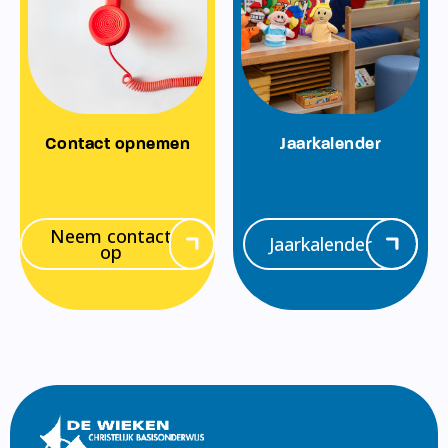
Contact opnemen
Jaarkalender
Neem contact
Jaarkalender
op