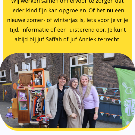
Wij werken samen om ervoor te zorgen dat
ieder kind fijn kan opgroeien. Of het nu een
nieuwe zomer- of winterjas is, iets voor je vrije
tijd, informatie of een luisterend oor. Je kunt
altijd bij juf Saffah of juf Anniek terrecht.