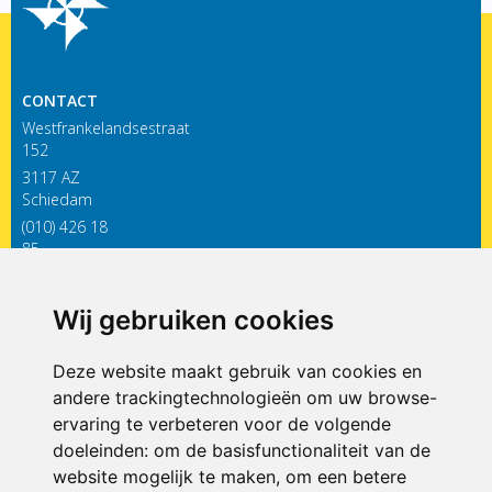
CONTACT
Westfrankelandsestraat
152
3117 AZ
Schiedam
(010) 426 18
85
infodewieken@siko.nl
Wij gebruiken cookies
ONDERDEEL VAN
Deze website maakt gebruik van cookies en
andere trackingtechnologieën om uw browse-
ervaring te verbeteren voor de volgende
doeleinden:
om de basisfunctionaliteit van de
website mogelijk te maken
,
om een betere