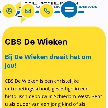
Login
E-mail
Bellen
Menu
School
Ouders
CBS De Wieken
School
Ouders
Ons onderwijs
Samenwerken
Bij De Wieken draait het om
Contact
Onze visie rondom christelijke
MR & GMR
jou!
identiteit
Aanmelden nieuwe leerling
Pedagogisch klimaat en veiligheid
Verlof aanvragen
CBS De Wieken is een christelijke
ontmoetingsschool, gevestigd in een
Bibliotheek
Bibliotheek op school
historisch gebouw in Schiedam-West. Bent
Ondersteuning
Te weinig geld?
u als ouder van een jong kind of als