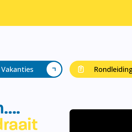
Vakanties
Rondleidin
n….
raait