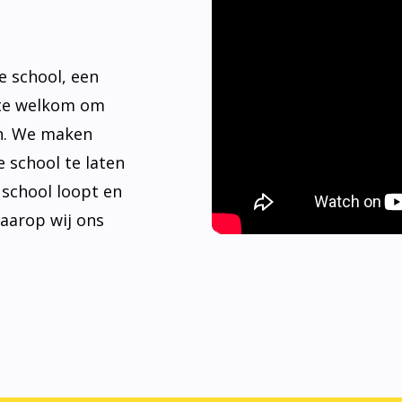
e school, een
rte welkom om
n. We maken
 school te laten
e school loopt en
waarop wij ons