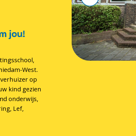
m jou!
tingsschool,
chiedam-West.
 verhuizer op
 uw kind gezien
md onderwijs,
ing, Lef,