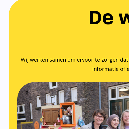
De w
Wij werken samen om ervoor te zorgen dat ied
informatie of e