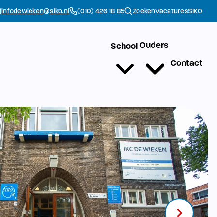
infodewieken@siko.nl
(010) 426 18 85
Zoeken
Vacatures
SIKO
Ouders
School
Contact