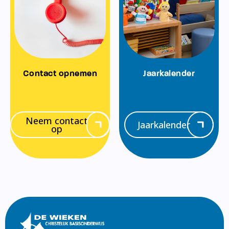
Contact opnemen
Jaarkalender
Neem contact
Jaarkalender
op