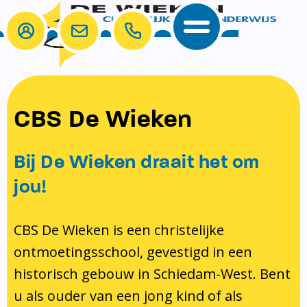
Login
E-mail
Bellen
Menu
School
Ouders
CBS De Wieken
School
Ouders
Ons onderwijs
Samenwerken
Bij De Wieken draait het om
Contact
Onze visie rondom christelijke
MR & GMR
jou!
identiteit
Aanmelden nieuwe leerling
Pedagogisch klimaat en veiligheid
Verlof aanvragen
CBS De Wieken is een christelijke
ontmoetingsschool, gevestigd in een
Bibliotheek
Bibliotheek op school
historisch gebouw in Schiedam-West. Bent
Ondersteuning
Te weinig geld?
u als ouder van een jong kind of als