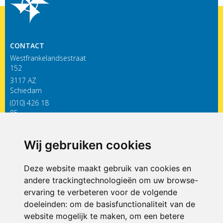
CONTACT
Westfrankelandsestraat
152
3117 AZ
Schiedam
(010) 426 18
85
infodewieken@siko.nl
Wij gebruiken cookies
ONDERDEEL VAN
Deze website maakt gebruik van cookies en
andere trackingtechnologieën om uw browse-
ervaring te verbeteren voor de volgende
doeleinden:
om de basisfunctionaliteit van de
website mogelijk te maken
,
om een betere