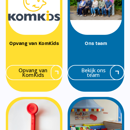
Opvang van KomKids
Ons team
Opvang van
Bekijk ons
KomKids
team