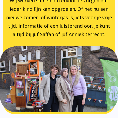
Wij werken samen om ervoor te zorgen dat
ieder kind fijn kan opgroeien. Of het nu een
nieuwe zomer- of winterjas is, iets voor je vrije
tijd, informatie of een luisterend oor. Je kunt
altijd bij juf Saffah of juf Anniek terrecht.