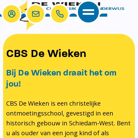
Login
E-mail
Bellen
Menu
School
Ouders
CBS De Wieken
School
Ouders
Ons onderwijs
Samenwerken
Bij De Wieken draait het om
Contact
Onze visie rondom christelijke
MR & GMR
jou!
identiteit
Aanmelden nieuwe leerling
Pedagogisch klimaat en veiligheid
Verlof aanvragen
CBS De Wieken is een christelijke
ontmoetingsschool, gevestigd in een
Bibliotheek
Bibliotheek op school
historisch gebouw in Schiedam-West. Bent
Ondersteuning
Te weinig geld?
u als ouder van een jong kind of als