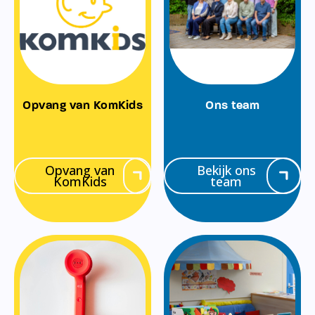
Opvang van KomKids
Ons team
Opvang van
Bekijk ons
KomKids
team