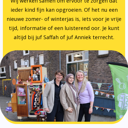
Wij werken samen om ervoor te zorgen dat
ieder kind fijn kan opgroeien. Of het nu een
nieuwe zomer- of winterjas is, iets voor je vrije
tijd, informatie of een luisterend oor. Je kunt
altijd bij juf Saffah of juf Anniek terrecht.