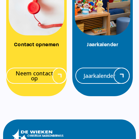
Contact opnemen
Jaarkalender
Neem contact
Jaarkalender
op