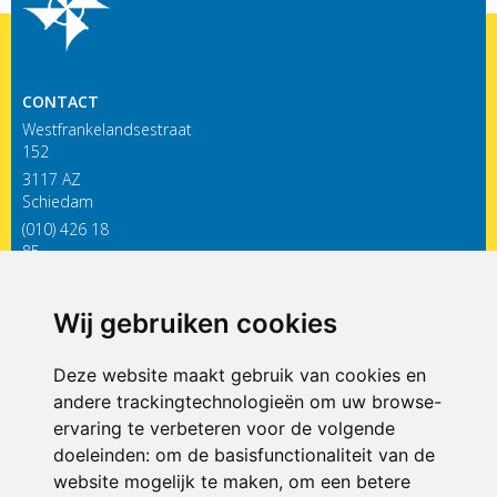
CONTACT
Westfrankelandsestraat
152
3117 AZ
Schiedam
(010) 426 18
85
infodewieken@siko.nl
Wij gebruiken cookies
ONDERDEEL VAN
Deze website maakt gebruik van cookies en
andere trackingtechnologieën om uw browse-
ervaring te verbeteren voor de volgende
doeleinden:
om de basisfunctionaliteit van de
website mogelijk te maken
,
om een betere