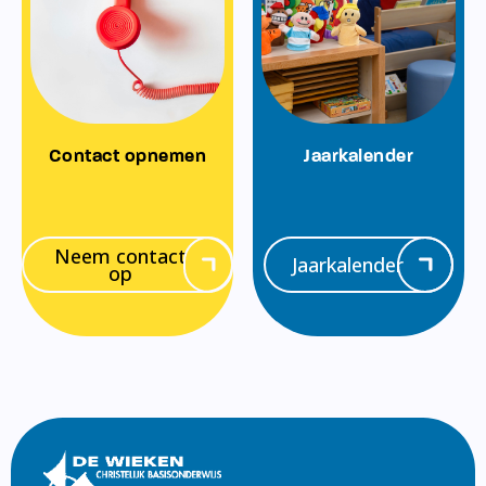
Contact opnemen
Jaarkalender
Neem contact
Jaarkalender
op