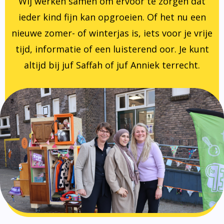
Wij werken samen om ervoor te zorgen dat
ieder kind fijn kan opgroeien. Of het nu een
nieuwe zomer- of winterjas is, iets voor je vrije
tijd, informatie of een luisterend oor. Je kunt
altijd bij juf Saffah of juf Anniek terrecht.