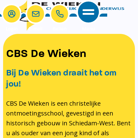
Login
E-mail
Bellen
Menu
School
Ouders
CBS De Wieken
School
Ouders
Ons onderwijs
Samenwerken
Bij De Wieken draait het om
Contact
Onze visie rondom christelijke
MR & GMR
jou!
identiteit
Aanmelden nieuwe leerling
Pedagogisch klimaat en veiligheid
Verlof aanvragen
CBS De Wieken is een christelijke
ontmoetingsschool, gevestigd in een
Bibliotheek
Bibliotheek op school
historisch gebouw in Schiedam-West. Bent
Ondersteuning
Te weinig geld?
u als ouder van een jong kind of als