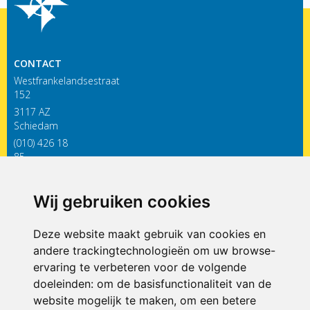
CONTACT
Westfrankelandsestraat
152
3117 AZ
Schiedam
(010) 426 18
85
infodewieken@siko.nl
Wij gebruiken cookies
ONDERDEEL VAN
Deze website maakt gebruik van cookies en
andere trackingtechnologieën om uw browse-
ervaring te verbeteren voor de volgende
doeleinden:
om de basisfunctionaliteit van de
website mogelijk te maken
,
om een betere