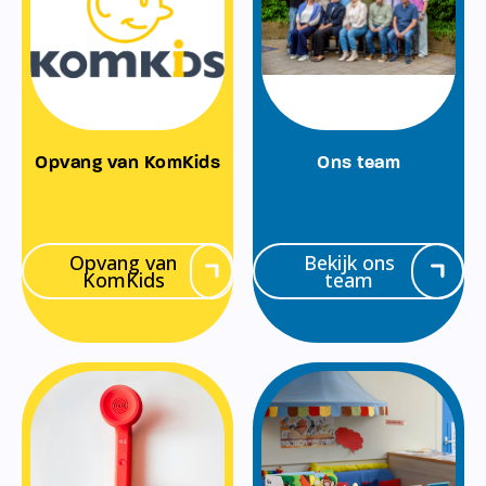
Opvang van KomKids
Ons team
Opvang van
Bekijk ons
KomKids
team