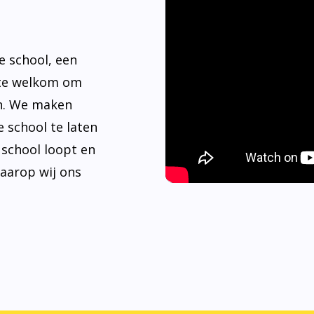
e school, een
rte welkom om
n. We maken
 school te laten
e school loopt en
waarop wij ons