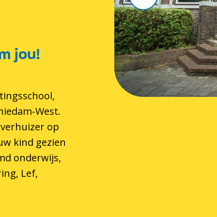
m jou!
tingsschool,
chiedam-West.
 verhuizer op
 uw kind gezien
md onderwijs,
ing, Lef,