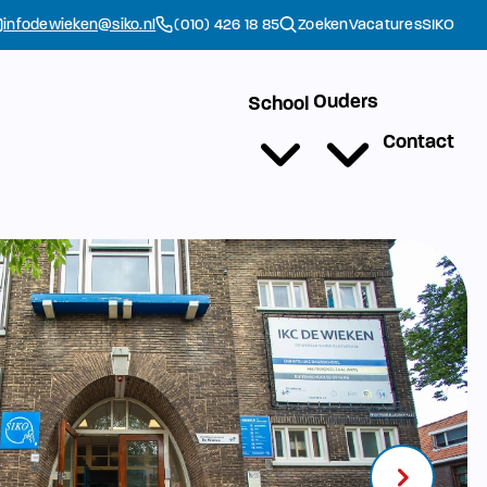
infodewieken@siko.nl
(010) 426 18 85
Zoeken
Vacatures
SIKO
Ouders
School
Contact