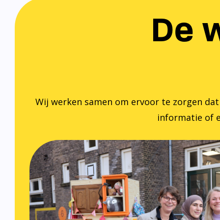
De w
Wij werken samen om ervoor te zorgen dat ied
informatie of e