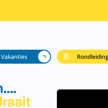
Vakanties
Rondleidin
n….
raait