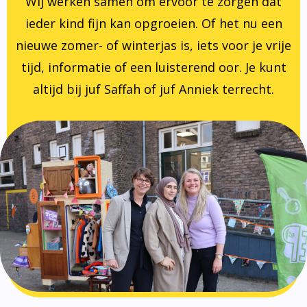
Wij werken samen om ervoor te zorgen dat
ieder kind fijn kan opgroeien. Of het nu een
nieuwe zomer- of winterjas is, iets voor je vrije
tijd, informatie of een luisterend oor. Je kunt
altijd bij juf Saffah of juf Anniek terrecht.