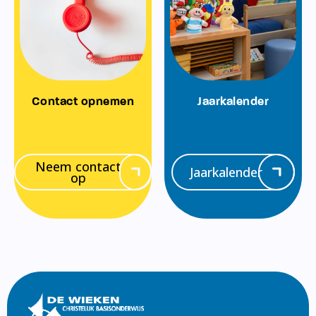
Contact opnemen
Jaarkalender
Neem contact
Jaarkalender
op