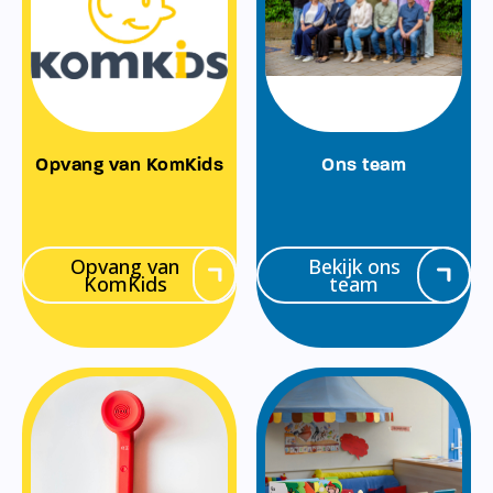
Opvang van KomKids
Ons team
Opvang van
Bekijk ons
KomKids
team