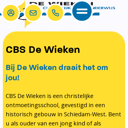
Login
E-mail
Bellen
Menu
School
Ouders
CBS De Wieken
School
Ouders
Ons onderwijs
Samenwerken
Bij De Wieken draait het om
Contact
Onze visie rondom christelijke
MR & GMR
jou!
identiteit
Aanmelden nieuwe leerling
Pedagogisch klimaat en veiligheid
Verlof aanvragen
CBS De Wieken is een christelijke
ontmoetingsschool, gevestigd in een
Bibliotheek
Bibliotheek op school
historisch gebouw in Schiedam-West. Bent
Ondersteuning
Te weinig geld?
u als ouder van een jong kind of als