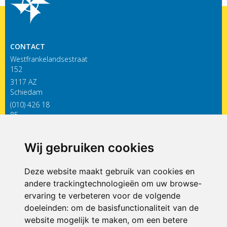
CONTACT
Westfrankelandsestraat
152
3117 AZ
Schiedam
(010) 426 18
85
infodewieken@siko.nl
Wij gebruiken cookies
ONDERDEEL VAN
Deze website maakt gebruik van cookies en
andere trackingtechnologieën om uw browse-
ervaring te verbeteren voor de volgende
doeleinden:
om de basisfunctionaliteit van de
website mogelijk te maken
,
om een betere