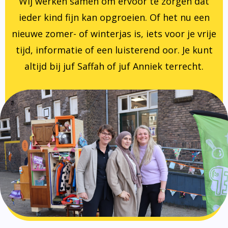
Wij werken samen om ervoor te zorgen dat
ieder kind fijn kan opgroeien. Of het nu een
nieuwe zomer- of winterjas is, iets voor je vrije
tijd, informatie of een luisterend oor. Je kunt
altijd bij juf Saffah of juf Anniek terrecht.