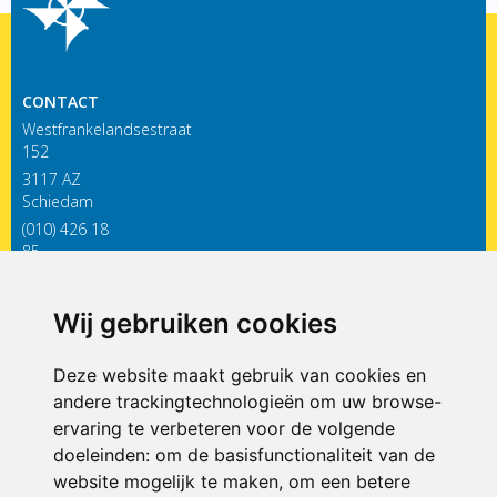
CONTACT
Westfrankelandsestraat
152
3117 AZ
Schiedam
(010) 426 18
85
infodewieken@siko.nl
Wij gebruiken cookies
ONDERDEEL VAN
Deze website maakt gebruik van cookies en
andere trackingtechnologieën om uw browse-
ervaring te verbeteren voor de volgende
doeleinden:
om de basisfunctionaliteit van de
website mogelijk te maken
,
om een betere