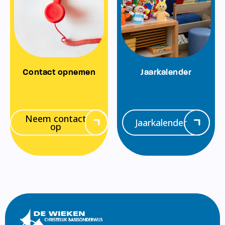
Contact opnemen
Jaarkalender
Neem contact
Jaarkalender
op