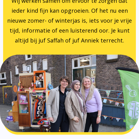
Wij werken samen om ervoor te zorgen dat
ieder kind fijn kan opgroeien. Of het nu een
nieuwe zomer- of winterjas is, iets voor je vrije
tijd, informatie of een luisterend oor. Je kunt
altijd bij juf Saffah of juf Anniek terrecht.