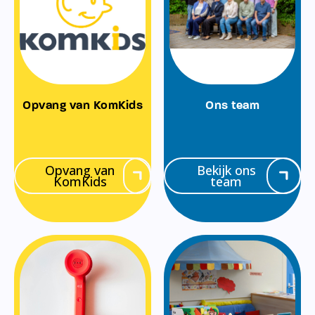
Opvang van KomKids
Ons team
Opvang van
Bekijk ons
KomKids
team