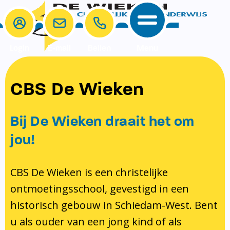
Login
E-mail
Bellen
Menu
School
Ouders
CBS De Wieken
School
Ouders
Ons onderwijs
Samenwerken
Bij De Wieken draait het om
Contact
Onze visie rondom christelijke
MR & GMR
jou!
identiteit
Aanmelden nieuwe leerling
Pedagogisch klimaat en veiligheid
Verlof aanvragen
CBS De Wieken is een christelijke
ontmoetingsschool, gevestigd in een
Bibliotheek
Bibliotheek op school
historisch gebouw in Schiedam-West. Bent
Ondersteuning
Te weinig geld?
u als ouder van een jong kind of als