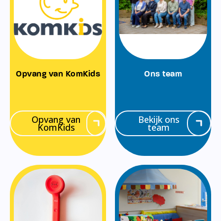
Opvang van KomKids
Ons team
Opvang van
Bekijk ons
KomKids
team