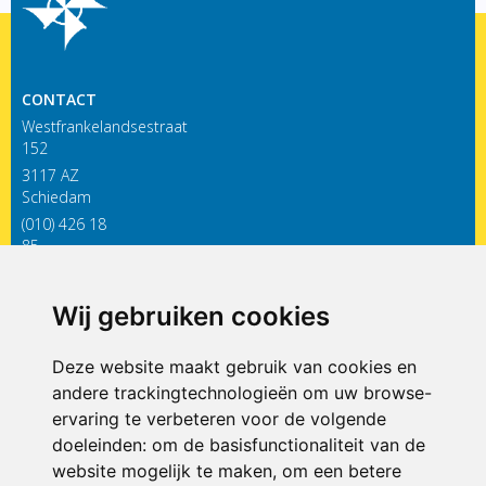
CONTACT
Westfrankelandsestraat
152
3117 AZ
Schiedam
(010) 426 18
85
infodewieken@siko.nl
Wij gebruiken cookies
ONDERDEEL VAN
Deze website maakt gebruik van cookies en
andere trackingtechnologieën om uw browse-
ervaring te verbeteren voor de volgende
doeleinden:
om de basisfunctionaliteit van de
website mogelijk te maken
,
om een betere