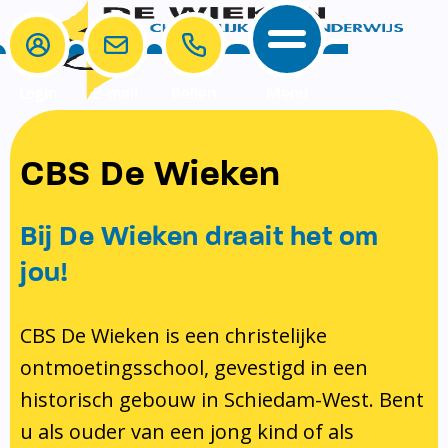
Login
E-mail
Bellen
Menu
School
Ouders
CBS De Wieken
School
Ouders
Ons onderwijs
Samenwerken
Bij De Wieken draait het om
Contact
Onze visie rondom christelijke
MR & GMR
jou!
identiteit
Aanmelden nieuwe leerling
Pedagogisch klimaat en veiligheid
Verlof aanvragen
CBS De Wieken is een christelijke
ontmoetingsschool, gevestigd in een
Bibliotheek
Bibliotheek op school
historisch gebouw in Schiedam-West. Bent
Ondersteuning
Te weinig geld?
u als ouder van een jong kind of als