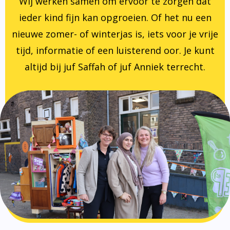
Wij werken samen om ervoor te zorgen dat
ieder kind fijn kan opgroeien. Of het nu een
nieuwe zomer- of winterjas is, iets voor je vrije
tijd, informatie of een luisterend oor. Je kunt
altijd bij juf Saffah of juf Anniek terrecht.