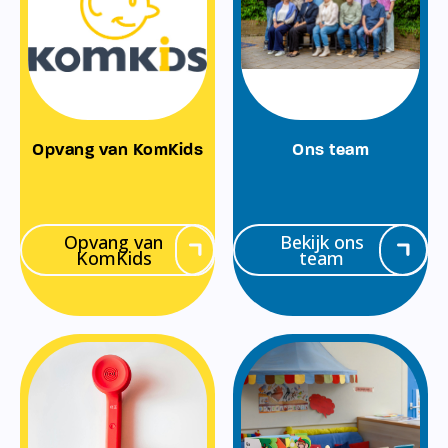
Opvang van KomKids
Ons team
Opvang van
Bekijk ons
KomKids
team