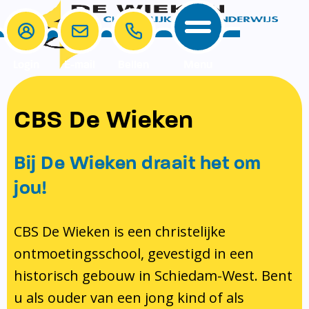
Login
E-mail
Bellen
Menu
School
Ouders
CBS De Wieken
School
Ouders
Ons onderwijs
Samenwerken
Bij De Wieken draait het om
Contact
Onze visie rondom christelijke
MR & GMR
jou!
identiteit
Aanmelden nieuwe leerling
Pedagogisch klimaat en veiligheid
Verlof aanvragen
CBS De Wieken is een christelijke
ontmoetingsschool, gevestigd in een
Bibliotheek
Bibliotheek op school
historisch gebouw in Schiedam-West. Bent
Ondersteuning
Te weinig geld?
u als ouder van een jong kind of als