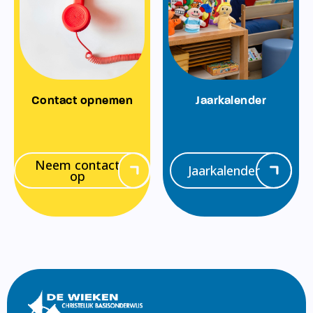
Contact opnemen
Jaarkalender
Neem contact
Jaarkalender
op