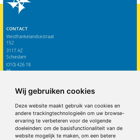
CONTACT
Westfrankelandsestraat
152
3117 AZ
Schiedam
(010) 426 18
85
infodewieken@siko.nl
Wij gebruiken cookies
ONDERDEEL VAN
Deze website maakt gebruik van cookies en
andere trackingtechnologieën om uw browse-
ervaring te verbeteren voor de volgende
doeleinden:
om de basisfunctionaliteit van de
website mogelijk te maken
,
om een betere