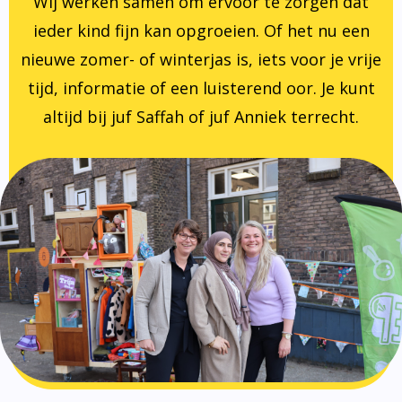
Wij werken samen om ervoor te zorgen dat
ieder kind fijn kan opgroeien. Of het nu een
nieuwe zomer- of winterjas is, iets voor je vrije
tijd, informatie of een luisterend oor. Je kunt
altijd bij juf Saffah of juf Anniek terrecht.