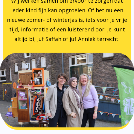
Wij werken samen om ervoor te zorgen dat
ieder kind fijn kan opgroeien. Of het nu een
nieuwe zomer- of winterjas is, iets voor je vrije
tijd, informatie of een luisterend oor. Je kunt
altijd bij juf Saffah of juf Anniek terrecht.