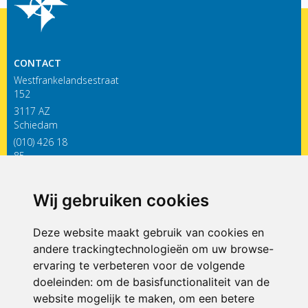
CONTACT
Westfrankelandsestraat
152
3117 AZ
Schiedam
(010) 426 18
85
infodewieken@siko.nl
Wij gebruiken cookies
ONDERDEEL VAN
Deze website maakt gebruik van cookies en
andere trackingtechnologieën om uw browse-
ervaring te verbeteren voor de volgende
doeleinden:
om de basisfunctionaliteit van de
website mogelijk te maken
,
om een betere