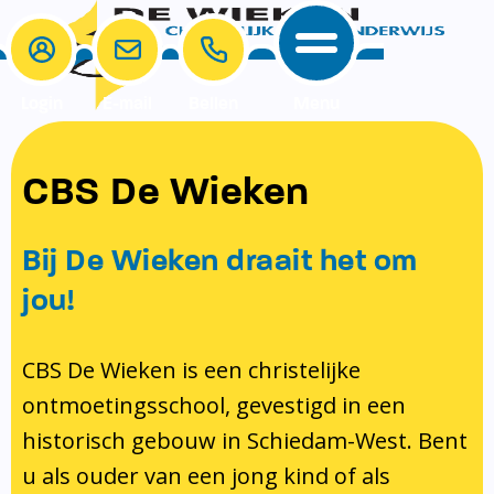
Login
E-mail
Bellen
Menu
School
Ouders
CBS De Wieken
School
Ouders
Ons onderwijs
Samenwerken
Bij De Wieken draait het om
Contact
Onze visie rondom christelijke
MR & GMR
jou!
identiteit
Aanmelden nieuwe leerling
Pedagogisch klimaat en veiligheid
Verlof aanvragen
CBS De Wieken is een christelijke
ontmoetingsschool, gevestigd in een
Bibliotheek
Bibliotheek op school
historisch gebouw in Schiedam-West. Bent
Ondersteuning
Te weinig geld?
u als ouder van een jong kind of als