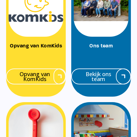
Opvang van KomKids
Ons team
Opvang van
Bekijk ons
KomKids
team