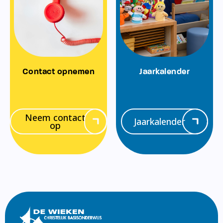
Contact opnemen
Jaarkalender
Neem contact
Jaarkalender
op