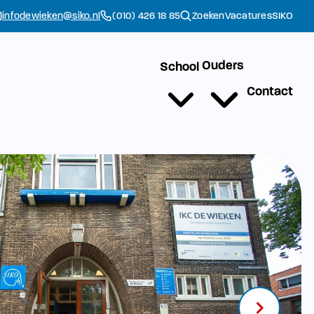
infodewieken@siko.nl
(010) 426 18 85
Zoeken
Vacatures
SIKO
Ouders
School
Contact