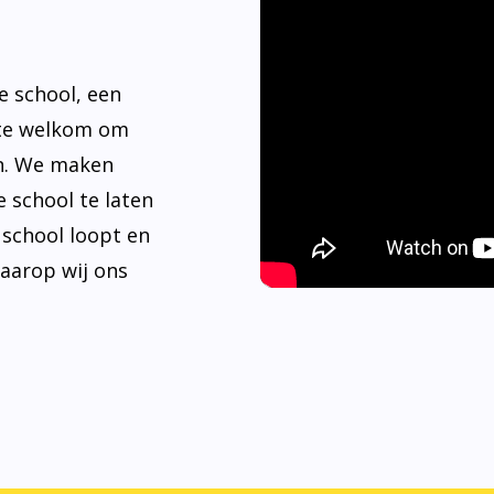
e school, een
rte welkom om
n. We maken
 school te laten
e school loopt en
waarop wij ons