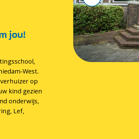
m jou!
tingsschool,
chiedam-West.
 verhuizer op
 uw kind gezien
md onderwijs,
ing, Lef,