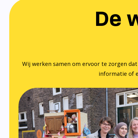
De w
Wij werken samen om ervoor te zorgen dat ied
informatie of e