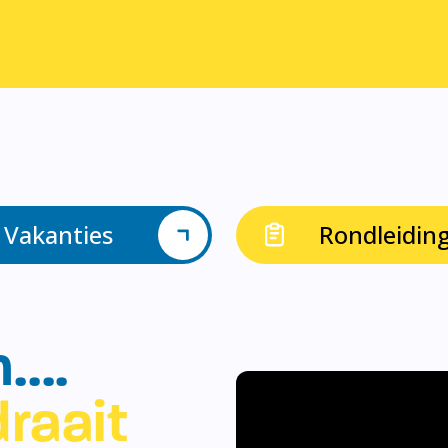
Vakanties
Rondleidin
n….
raait