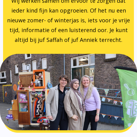
Wij werken samen om ervoor te zorgen dat
ieder kind fijn kan opgroeien. Of het nu een
nieuwe zomer- of winterjas is, iets voor je vrije
tijd, informatie of een luisterend oor. Je kunt
altijd bij juf Saffah of juf Anniek terrecht.