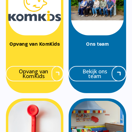
Opvang van KomKids
Ons team
Opvang van
Bekijk ons
KomKids
team