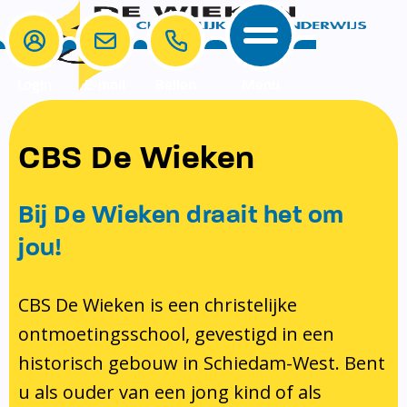
Login
E-mail
Bellen
Menu
School
Ouders
CBS De Wieken
School
Ouders
Ons onderwijs
Samenwerken
Bij De Wieken draait het om
Contact
Onze visie rondom christelijke
MR & GMR
jou!
identiteit
Aanmelden nieuwe leerling
Pedagogisch klimaat en veiligheid
Verlof aanvragen
CBS De Wieken is een christelijke
ontmoetingsschool, gevestigd in een
Bibliotheek
Bibliotheek op school
historisch gebouw in Schiedam-West. Bent
Ondersteuning
Te weinig geld?
u als ouder van een jong kind of als