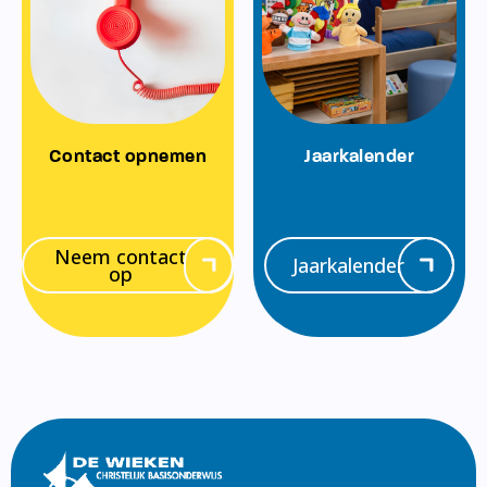
Contact opnemen
Jaarkalender
Neem contact
Jaarkalender
op