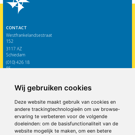
CONTACT
Westfrankelandsestraat
152
3117 AZ
Schiedam
(010) 426 18
85
infodewieken@siko.nl
Wij gebruiken cookies
ONDERDEEL VAN
Deze website maakt gebruik van cookies en
andere trackingtechnologieën om uw browse-
ervaring te verbeteren voor de volgende
doeleinden:
om de basisfunctionaliteit van de
website mogelijk te maken
,
om een betere