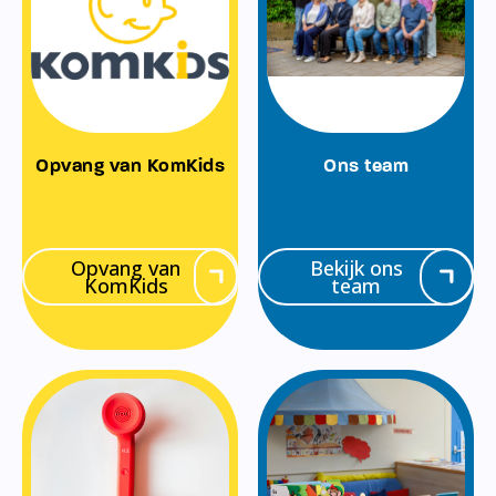
Opvang van KomKids
Ons team
Opvang van
Bekijk ons
KomKids
team