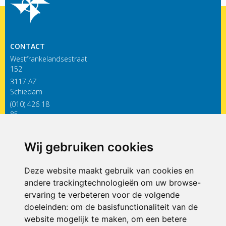
CONTACT
Westfrankelandsestraat
152
3117 AZ
Schiedam
(010) 426 18
85
infodewieken@siko.nl
Wij gebruiken cookies
ONDERDEEL VAN
Deze website maakt gebruik van cookies en
andere trackingtechnologieën om uw browse-
ervaring te verbeteren voor de volgende
doeleinden:
om de basisfunctionaliteit van de
website mogelijk te maken
,
om een betere