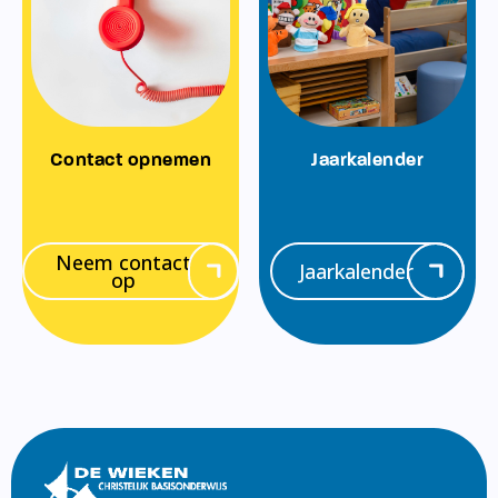
Contact opnemen
Jaarkalender
Neem contact
Jaarkalender
op