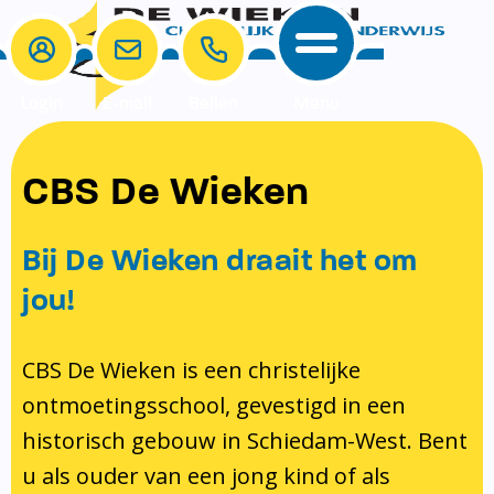
Login
E-mail
Bellen
Menu
School
Ouders
CBS De Wieken
School
Ouders
Ons onderwijs
Samenwerken
Bij De Wieken draait het om
Contact
Onze visie rondom christelijke
MR & GMR
jou!
identiteit
Aanmelden nieuwe leerling
Pedagogisch klimaat en veiligheid
Verlof aanvragen
CBS De Wieken is een christelijke
ontmoetingsschool, gevestigd in een
Bibliotheek
Bibliotheek op school
historisch gebouw in Schiedam-West. Bent
Ondersteuning
Te weinig geld?
u als ouder van een jong kind of als