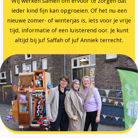
Wij werken samen om ervoor te zorgen dat
ieder kind fijn kan opgroeien. Of het nu een
nieuwe zomer- of winterjas is, iets voor je vrije
tijd, informatie of een luisterend oor. Je kunt
altijd bij juf Saffah of juf Anniek terrecht.