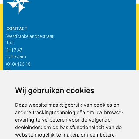
CONTACT
Westfrankelandsestraat
152
3117 AZ
Schiedam
(010) 426 18
85
infodewieken@siko.nl
Wij gebruiken cookies
ONDERDEEL VAN
Deze website maakt gebruik van cookies en
andere trackingtechnologieën om uw browse-
ervaring te verbeteren voor de volgende
doeleinden:
om de basisfunctionaliteit van de
website mogelijk te maken
,
om een betere