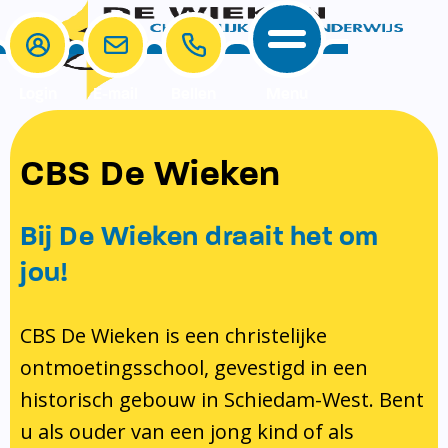
Login
E-mail
Bellen
Menu
School
Ouders
CBS De Wieken
School
Ouders
Ons onderwijs
Samenwerken
Bij De Wieken draait het om
Contact
Onze visie rondom christelijke
MR & GMR
jou!
identiteit
Aanmelden nieuwe leerling
Pedagogisch klimaat en veiligheid
Verlof aanvragen
CBS De Wieken is een christelijke
ontmoetingsschool, gevestigd in een
Bibliotheek
Bibliotheek op school
historisch gebouw in Schiedam-West. Bent
Ondersteuning
Te weinig geld?
u als ouder van een jong kind of als