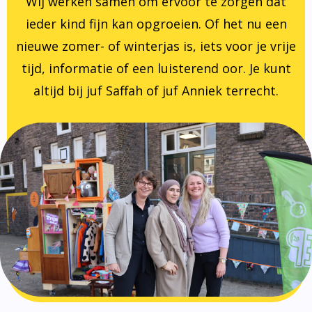
Wij werken samen om ervoor te zorgen dat
ieder kind fijn kan opgroeien. Of het nu een
nieuwe zomer- of winterjas is, iets voor je vrije
tijd, informatie of een luisterend oor. Je kunt
altijd bij juf Saffah of juf Anniek terrecht.