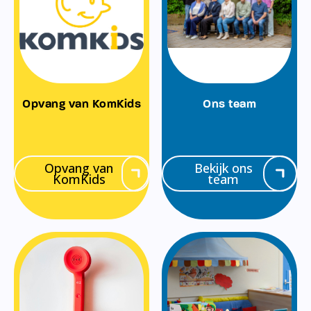
Opvang van KomKids
Ons team
Opvang van
Bekijk ons
KomKids
team