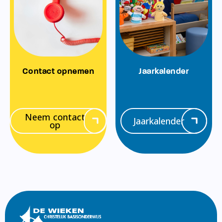
Contact opnemen
Jaarkalender
Neem contact
Jaarkalender
op