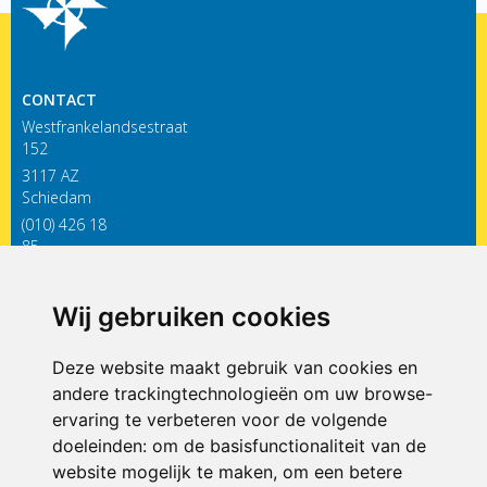
CONTACT
Westfrankelandsestraat
152
3117 AZ
Schiedam
(010) 426 18
85
infodewieken@siko.nl
Wij gebruiken cookies
ONDERDEEL VAN
Deze website maakt gebruik van cookies en
andere trackingtechnologieën om uw browse-
ervaring te verbeteren voor de volgende
doeleinden:
om de basisfunctionaliteit van de
website mogelijk te maken
,
om een betere