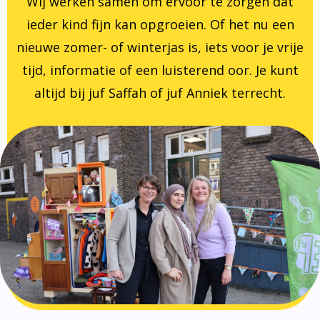
Wij werken samen om ervoor te zorgen dat
ieder kind fijn kan opgroeien. Of het nu een
nieuwe zomer- of winterjas is, iets voor je vrije
tijd, informatie of een luisterend oor. Je kunt
altijd bij juf Saffah of juf Anniek terrecht.