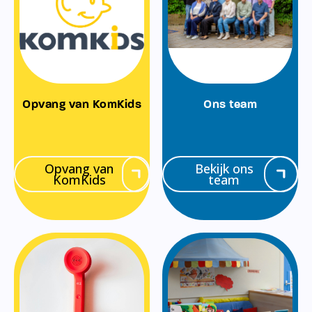
Opvang van KomKids
Ons team
Opvang van
Bekijk ons
KomKids
team