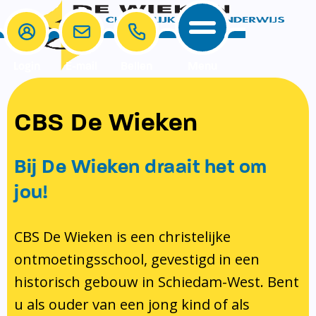
Login
E-mail
Bellen
Menu
School
Ouders
CBS De Wieken
School
Ouders
Ons onderwijs
Samenwerken
Bij De Wieken draait het om
Contact
Onze visie rondom christelijke
MR & GMR
jou!
identiteit
Aanmelden nieuwe leerling
Pedagogisch klimaat en veiligheid
Verlof aanvragen
CBS De Wieken is een christelijke
ontmoetingsschool, gevestigd in een
Bibliotheek
Bibliotheek op school
historisch gebouw in Schiedam-West. Bent
Ondersteuning
Te weinig geld?
u als ouder van een jong kind of als