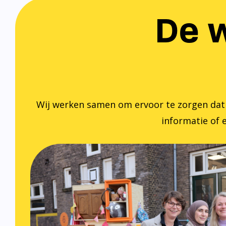
De w
Wij werken samen om ervoor te zorgen dat ied
informatie of e