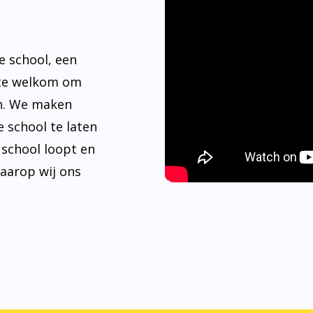
e school, een
rte welkom om
n. We maken
 school te laten
e school loopt en
waarop wij ons