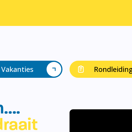
Vakanties
Rondleidin
n….
raait