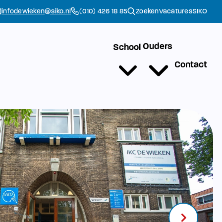
infodewieken@siko.nl
(010) 426 18 85
Zoeken
Vacatures
SIKO
Ouders
School
Contact