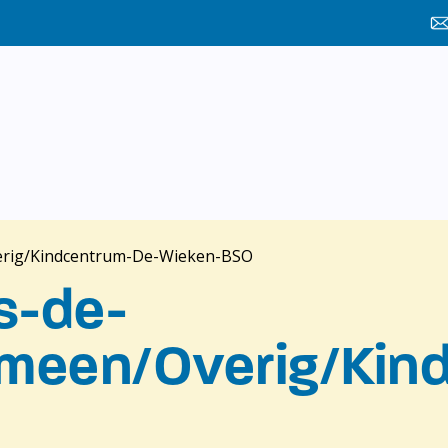
verig/Kindcentrum-De-Wieken-BSO
s-de-
emeen/Overig/Kin