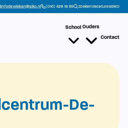
infodewieken@siko.nl
(010) 426 18 85
Zoeken
Vacatures
SIKO
Ouders
School
Contact
dcentrum-De-