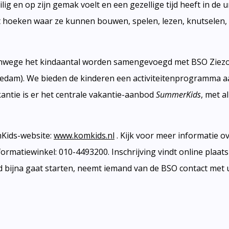
eilig en op zijn gemak voelt en een gezellige tijd heeft in d
t hoeken waar ze kunnen bouwen, spelen, lezen, knutselen,
anwege het kindaantal worden samengevoegd met BSO Ziezo
edam). We bieden de kinderen een activiteitenprogramma a
kantie is er het centrale vakantie-aanbod
SummerKids
, met a
mKids-website:
www.komkids.nl
. Kijk voor meer informatie ov
rmatiewinkel: 010-4493200. Inschrijving vindt online plaats
nd bijna gaat starten, neemt iemand van de BSO contact met