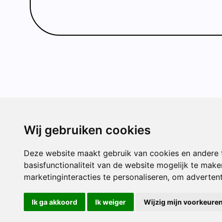
Wij gebruiken cookies
CONTACT
Westfranke
Deze website maakt gebruik van cookies en andere 
152
basisfunctionaliteit van de website mogelijk te make
3117 AZ Sc
marketinginteracties te personaliseren
,
om advertenti
(010) 426 1
infodewieke
Ik ga akkoord
Ik weiger
Wijzig mijn voorkeure