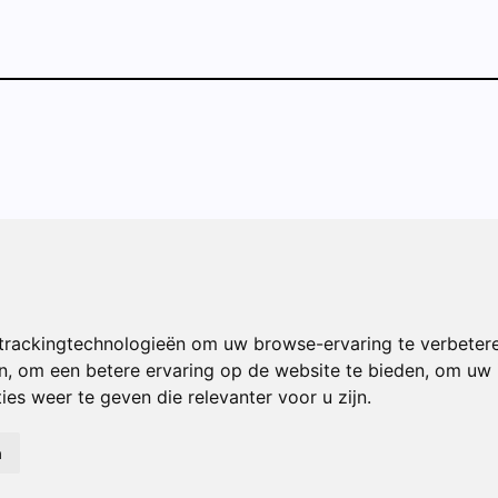
landsestraat
trackingtechnologieën om uw browse-ervaring te verbeter
n
,
om een betere ervaring op de website te bieden
,
om uw i
hiedam
es weer te geven die relevanter voor u zijn
.
8 85
n@siko.nl
n